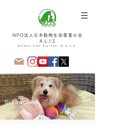
NPO法人日本動物生命尊重の会
A.L.I.S
Animal Life Station -A.L.I.S-
Get Involved
Alice's Association is looking for volunteer