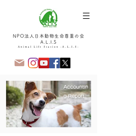
NPO法人日本動物生命尊重の会
A.L.I.S
Animal Life Station -A.L.I.S-
Accountin
g Report