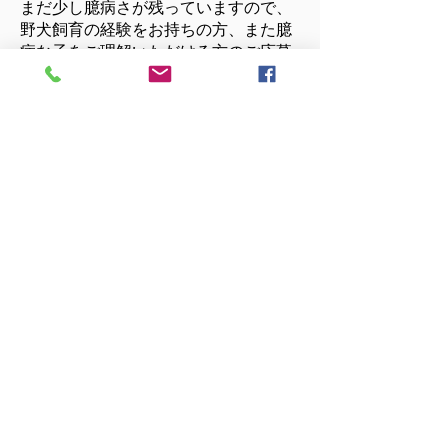
まだ少し臆病さが残っていますので、
野犬飼育の経験をお持ちの方、また臆
病な子をご理解いただける方のご応募
をお待ちしております。
まだ若いですので色々なことに興味
津々です。
たくさんの経験をさせてあげてくださ
い。
A safe and secure space for
as many dogs and cats as
possible
The NPO Japan Animal Life Respect
Society is looking for donations and
support items.
Thank you very much for your support.