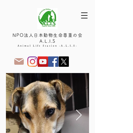
NPO法人日本動物生命尊重の会
A.L.I.S
Animal Life Station -A.L.I.S-