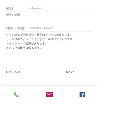
経緯
Background
野犬の保護
性格・特徴
Personality / Growth
とても陽気で明朗活発、兄弟の中でボス的存在です。
しっかり者のように見えますが、本当は甘えん坊です。
トイレシートの認識があります。
オスワリの確率は60％です。
Previous
Next
A safe and secure space for
as many dogs and cats as
possible