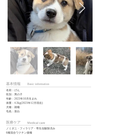
基本情報
Basic information
名前：げん
性別：男の子
年齢：2023年10月生まれ
体重：4.3kg(2023年12月現在)
犬種：雑種
毛色：茶白
医療ケア
Ｍedical care
ノミダニ・フィラリア・寄生虫駆除済み​
6種混合ワクチン​接種