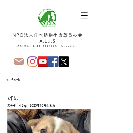
NPO法人日本動物生命尊重の会
A.L.I.S
Animal Life Station -A.L.I.S-
< Back
家族決定！
げん
男の子 4.3kg 2023年10月生まれ