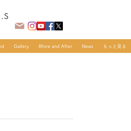
.S
ed
Gallery
Bfore and After
News
もっと見る
家族決定！