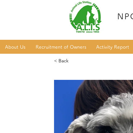
NP
About Us
Recruitment of Owners
Activity Report
< Back