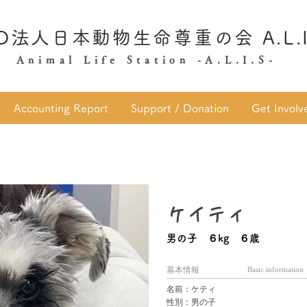
O法人日本動物生命尊重の会 A.L.I
Animal Life Station -A.L.I.S-
Accounting Report
Support / Donation
Get Involv
ケイティ
男の子 ６kg ６歳
基本情報
Basic information
名前：ケティ
性別：男の子