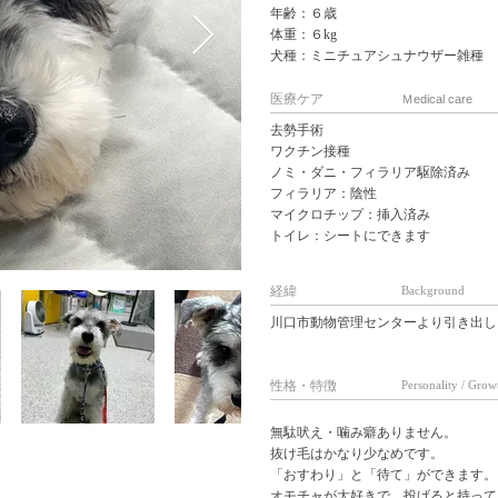
年齢：６歳
体重：６kg
犬種：ミニチュアシュナウザー雑種
医療ケア
Ｍedical care
去勢手術
ワクチン接種
ノミ・ダニ・フィラリア駆除済み
フィラリア：陰性
マイクロチップ：挿入済み
トイレ：シートにできます
経緯
Background
川口市動物管理センターより引き出し
性格・特徴
Personality / Grow
無駄吠え・噛み癖ありません。
抜け毛はかなり少なめです。
「おすわり」と「待て」ができます。
オモチャが大好きで、投げると持って