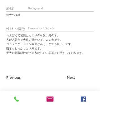
経緯
Background
野犬の保護
性格・特徴
Personality / Growth
わんぱくで愛嬌たっぷりの可愛い男の子。
人が大好きで先住犬猫がいても大丈夫です。
コミュニケーション能力が高く、とても賢い子です。
指示もしっかりと入ります。
子犬の飼育経験がある方からのご応募をお待ちしております。
Previous
Next
A safe and secure space for
as many dogs and cats as
possible