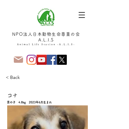
NPO法人日本動物生命尊重の会
A.L.I.S
Animal Life Station -A.L.I.S-
< Back
家族決定！
コナ
男の子 4.8kg 2023年6月生まれ