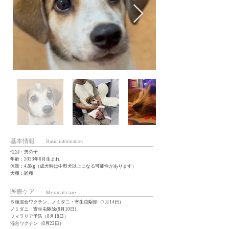
基本情報
Basic information
性別：男の子
年齢：2023年6月生まれ
体重：4.8kg（成犬時は中型犬以上になる可能性があります）
犬種：雑種
医療ケア
Ｍedical care
５種混合ワクチン、ノミダニ・寄生虫駆除（7月14日）
ノミダニ・寄生虫駆除(8月10日)
フィラリア予防（8月18日）
混合ワクチン（8月22日）